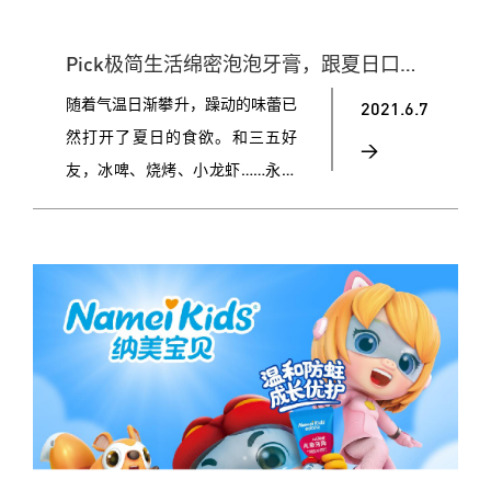
Pick极简生活绵密泡泡牙膏，跟夏日口腔烦恼说BYE BYE!
随着气温日渐攀升，躁动的味蕾已
2021.6.7
然打开了夏日的食欲。和三五好
>
友，冰啤、烧烤、小龙虾……永远
的夏日经典，既放松了身心，舒缓
了压力，也为生活留下了快乐的记
忆。然而，乐享生活美好之余，很
容易被忽视的就是我们的牙齿，冷
热交替袭来，备受考验！我们都知
道，烧烤、小龙虾等味虽美，但属
于重口味食物，