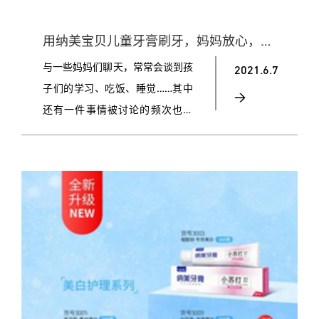
用纳美宝贝儿童牙膏刷牙，妈妈放心，孩子更开心！
与一些妈妈们聊天，常常会谈到孩
2021.6.7
子们的学习、吃饭、睡觉……其中
>
还有一件事情被讨论的频次也很
高，那就是娃的牙齿！“孩子不愿
意刷牙，每次都哭……”“我家娃都
长了好几颗蛀牙了，还不愿意刷牙
呢！”“我们上周也刚去看过牙
医……”撇开这些焦虑的话语，很多
妈妈都表示：“一支好的儿童牙膏
很重要！”确实，一支好的儿童牙