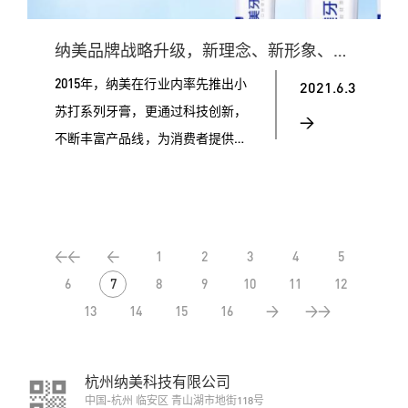
纳美品牌战略升级，新理念、新形象、新产品！
2015年，纳美在行业内率先推出小
2021.6.3
苏打系列牙膏，更通过科技创新，
>
不断丰富产品线，为消费者提供了
优质的口腔护理体验，不仅取得了
今人瞩目的市场成绩，也奠定了纳
美在小苏打牙膏领域的引领地位！
在追求年轻化与个性化的当下，纳
<<
<
1
2
3
4
5
美结合消费趋势，焕新推出3大小
6
7
8
9
10
11
12
苏打系列牙膏，以全新的面貌出现
13
14
15
16
>
>>
在消费者眼前！
杭州纳美科技有限公司
中国-杭州 临安区 青山湖市地街118号