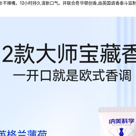
持久清新不辣嘴，12小时持久清新口气。并联合奇华顿创香,由英国调香泰斗